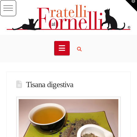
T
t
W
Navigation
Tisana digestiva