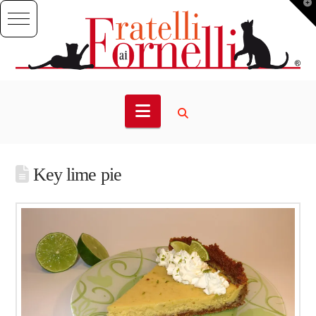
T
t
W
Navigation
Key lime pie