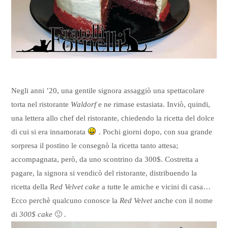
Negli anni ’20, una gentile signora assaggiò una spettacolare
torta nel ristorante
Waldorf
e ne rimase estasiata. Inviò, quindi,
una lettera allo chef del ristorante, chiedendo la ricetta del dolce
di cui si era innamorata
. Pochi giorni dopo, con sua grande
sorpresa il postino le consegnò la ricetta tanto attesa;
accompagnata, però, da uno scontrino da 300$. Costretta a
pagare, la signora si vendicò del ristorante, distribuendo la
ricetta della R
ed Velvet cake
a tutte le amiche e vicini di casa…
Ecco perchè qualcuno conosce la
Red Velvet
anche con il nome
di
300$ cake
🙂
.