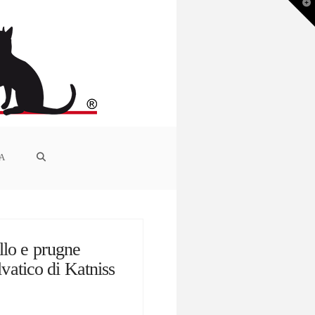
T
t
W
IA
llo e prugne
lvatico di Katniss