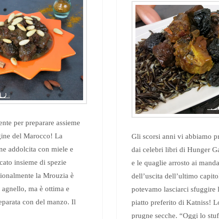
ente per preparare assieme
agine del Marocco! La
Gli scorsi anni vi abbiamo pr
ne addolcita con miele e
dai celebri libri di Hunger G
icato insieme di spezie
e le quaglie arrosto ai mand
ionalmente la Mrouzia è
dell’uscita dell’ultimo capit
i agnello, ma è ottima e
potevamo lasciarci sfuggire l
eparata con del manzo. Il
piatto preferito di Katniss! L
prugne secche. “Oggi lo stufa