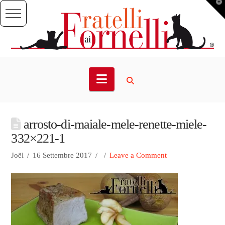
T
t
W
Navigation
arrosto-di-maiale-mele-renette-miele-
332×221-1
Joël
16 Settembre 2017
Leave a Comment