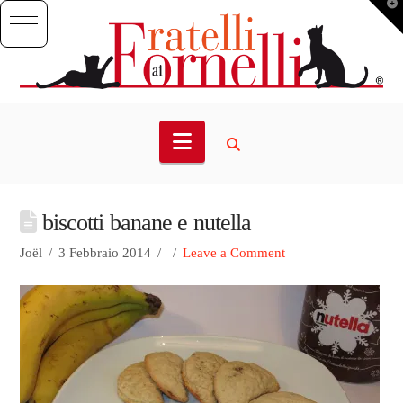
T
t
W
Navigation
biscotti banane e nutella
Joël
3 Febbraio 2014
Leave a Comment