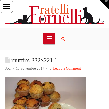
T
t
W
Navigation
muffins-332×221-1
Joël
16 Settembre 2017
Leave a Comment