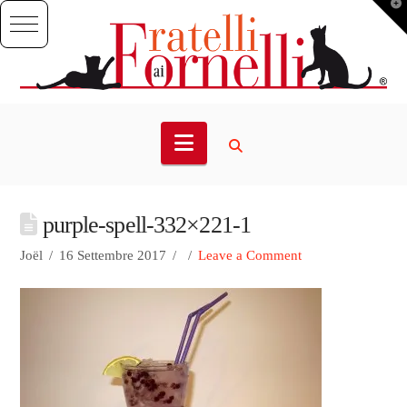
T
t
W
Navigation
purple-spell-332×221-1
Joël
16 Settembre 2017
Leave a Comment