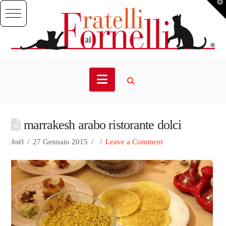
T
t
W
Navigation
marrakesh arabo ristorante dolci
Joël
27 Gennaio 2015
Leave a Comment