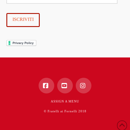
e-
mail
ISCRIVITI
Facebook
YouTube
Instagram
ASSIGN A MENU
© Fratelli ai Fornelli 2018