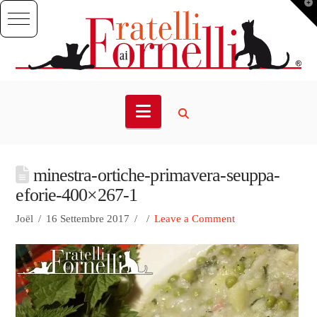
T
t
W
Navigation
minestra-ortiche-primavera-seuppa-
eforie-400×267-1
Joël
16 Settembre 2017
Leave a Comment