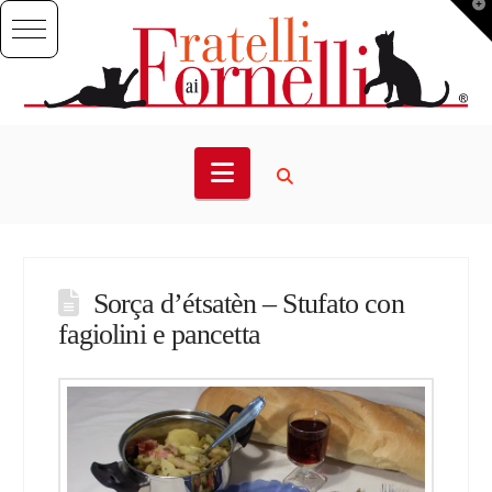
T
t
W
Navigation
Sorça d’étsatèn – Stufato con
fagiolini e pancetta