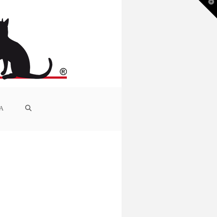
T
t
W
IA