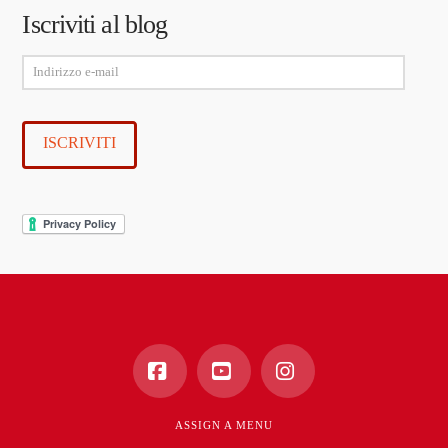
Iscriviti al blog
Indirizzo
e-
mail
ISCRIVITI
Facebook
YouTube
Instagram
ASSIGN A MENU