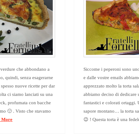
e verdure che abbondano a
Siccome i peperoni sono uno 
do, quindi, senza esagerarne
e dalle vostre emails abbiam
spesso nuove ricette per dar
apprezzato molto la torta sa
lta ci siamo lanciati su una
abbiamo deciso di dedicare 
speck, profumata con bacche
fantastici e colorati ortaggi
timo 🙂 . Visto che stavamo
sapore montano… la torta sa
 More
😉 ! Questa torta è una fe