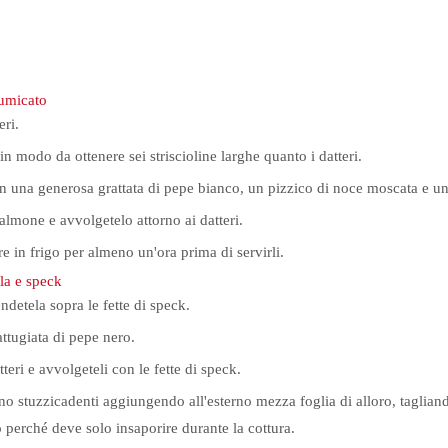
fumicato
eri.
 in modo da ottenere sei striscioline larghe quanto i datteri.
n una generosa grattata di pepe bianco, un pizzico di noce moscata e un 
almone e avvolgetelo attorno ai datteri.
re in frigo per almeno un'ora prima di servirli.
la e speck
ndetela sopra le fette di speck.
ttugiata di pepe nero.
teri e avvolgeteli con le fette di speck.
no stuzzicadenti aggiungendo all'esterno mezza foglia di alloro, tagliand
no perché deve solo insaporire durante la cottura.