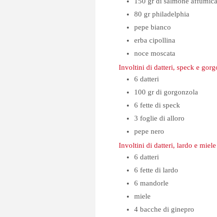
150
gr
di salmone affumica
80
gr
philadelphia
pepe bianco
erba cipollina
noce moscata
Involtini di datteri, speck e gor
6
datteri
100
gr
di gorgonzola
6
fette
di speck
3
foglie
di alloro
pepe nero
Involtini di datteri, lardo e miele
6
datteri
6
fette
di lardo
6
mandorle
miele
4
bacche di ginepro