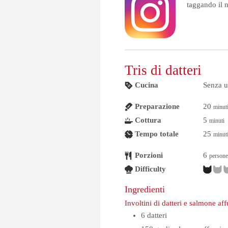
taggando il 
Tris di datteri
Cucina
Senza 
Preparazione
20
minut
Cottura
5
minuti
Tempo totale
25
minut
Porzioni
6
persone
Difficulty
Ingredienti
Involtini di datteri e salmone af
6
datteri