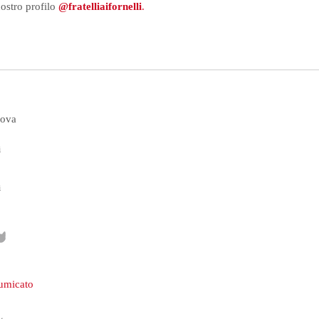
nostro profilo
@fratelliaifornelli
.
uova
i
i
fumicato