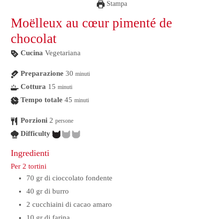
Stampa
Moëlleux au cœur pimenté de
chocolat
Cucina
Vegetariana
Preparazione
30
minuti
Cottura
15
minuti
Tempo totale
45
minuti
Porzioni
2
persone
Difficulty
Ingredienti
Per 2 tortini
70
gr
di cioccolato fondente
40
gr
di burro
2
cucchiaini
di cacao amaro
10
gr
di farina