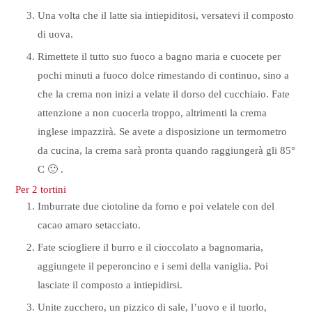
Una volta che il latte sia intiepiditosi, versatevi il composto
di uova.
Rimettete il tutto suo fuoco a bagno maria e cuocete per
pochi minuti a fuoco dolce rimestando di continuo, sino a
che la crema non inizi a velate il dorso del cucchiaio. Fate
attenzione a non cuocerla troppo, altrimenti la crema
inglese impazzirà. Se avete a disposizione un termometro
da cucina, la crema sarà pronta quando raggiungerà gli 85°
C 🙂 .
Per 2 tortini
Imburrate due ciotoline da forno e poi velatele con del
cacao amaro setacciato.
Fate sciogliere il burro e il cioccolato a bagnomaria,
aggiungete il peperoncino e i semi della vaniglia. Poi
lasciate il composto a intiepidirsi.
Unite zucchero, un pizzico di sale, l’uovo e il tuorlo,