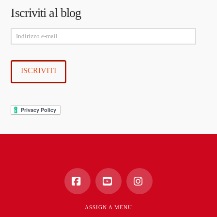
Iscriviti al blog
Indirizzo
e-
mail
ISCRIVITI
Facebook
YouTube
Instagram
ASSIGN A MENU