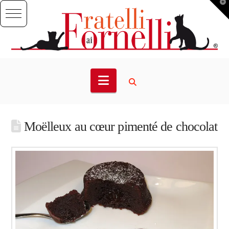
T
t
W
Navigation
Moëlleux au cœur pimenté de chocolat