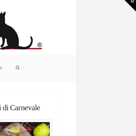
T
t
W
IA
 di Carnevale