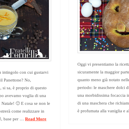
Oggi vi presentiamo la ricet
sicuramente la maggior parte
 intingolo con cui gustarvi
quanto meno già notato nelle
il Panettone? No,
periodo: le maschere dolci di
 si sa, è proprio di questo
una morbidissima focaccia i
mpo avevamo voglia di una
di una maschera che richiam
l Natale! 🙂 E cosa se non le
è profumata alla vaniglia e 
ostrerà come realizzare in
ulé, base per …
Read More