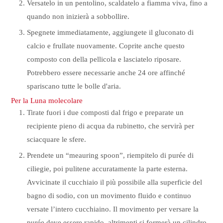
Versatelo in un pentolino, scaldatelo a fiamma viva, fino a
quando non inizierà a sobbollire.
Spegnete immediatamente, aggiungete il gluconato di
calcio e frullate nuovamente. Coprite anche questo
composto con della pellicola e lasciatelo riposare.
Potrebbero essere necessarie anche 24 ore affinché
spariscano tutte le bolle d'aria.
Per la Luna molecolare
Tirate fuori i due composti dal frigo e preparate un
recipiente pieno di acqua da rubinetto, che servirà per
sciacquare le sfere.
Prendete un “meauring spoon”, riempitelo di purée di
ciliegie, poi pulitene accuratamente la parte esterna.
Avvicinate il cucchiaio il più possibile alla superficie del
bagno di sodio, con un movimento fluido e continuo
versate l’intero cucchiaino. Il movimento per versare la
purée deve essere rapido, altrimenti si formerà un cilindro