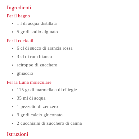
Ingredienti
Per il bagno
1
l
di acqua distillata
5
gr
di sodio alginato
Per il cocktail
6
cl
di succo di arancia rossa
3
cl
di rum bianco
sciroppo di zucchero
ghiaccio
Per la Luna molecolare
115
gr
di marmellata di ciliegie
35
ml
di acqua
1
pezzetto di zenzero
3
gr
di calcio gluconato
2
cucchiaini
di zucchero di canna
Istruzioni