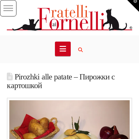
T
t
W
Navigation
Pirozhki alle patate – Пирожки с
картошкой