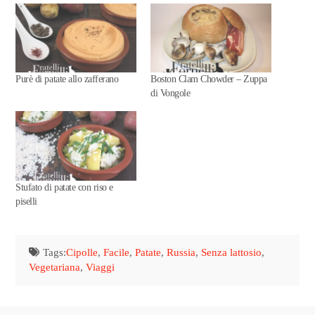
Purè di patate allo zafferano
Boston Clam Chowder – Zuppa
di Vongole
Stufato di patate con riso e
piselli
Tags:
Cipolle
,
Facile
,
Patate
,
Russia
,
Senza lattosio
,
Vegetariana
,
Viaggi