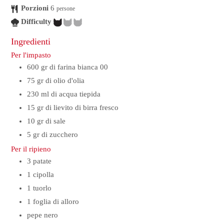
Porzioni
6
persone
Difficulty
Ingredienti
Per l'impasto
600
gr
di farina bianca 00
75
gr
di olio d'olia
230
ml
di acqua tiepida
15
gr
di lievito di birra fresco
10
gr
di sale
5
gr
di zucchero
Per il ripieno
3
patate
1
cipolla
1
tuorlo
1
foglia
di alloro
pepe nero