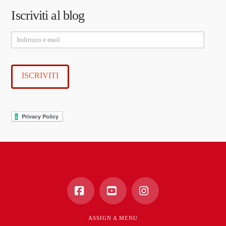
Iscriviti al blog
Indirizzo
e-
mail
ISCRIVITI
Facebook
YouTube
Instagram
ASSIGN A MENU