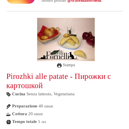
nostro profilo
@fratelliaifornelli
.
Stampa
Pirozhki alle patate - Пирожки с
картошкой
Cucina
Senza lattosio, Vegetariana
Preparazione
40
minuti
Cottura
20
minuti
Tempo totale
1
ora