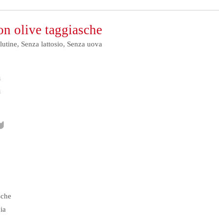
on olive taggiasche
lutine, Senza lattosio, Senza uova
i
i
sche
ia