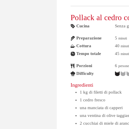
Pollack al cedro c
Cucina
Senza g
Preparazione
5
minuti
Cottura
40
minut
Tempo totale
45
minut
Porzioni
6
persone
Difficulty
Ingredienti
1
kg
di filetti di pollack
1
cedro fresco
una manciata di capperi
una ventina di olive taggia
2
cucchiai
di miele di aranc