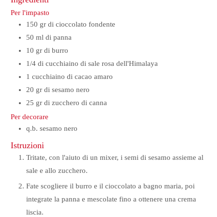
Per l'impasto
150
gr
di cioccolato fondente
50
ml
di panna
10
gr
di burro
1/4
di cucchiaino di sale rosa dell'Himalaya
1
cucchiaino
di cacao amaro
20
gr
di sesamo nero
25
gr
di zucchero di canna
Per decorare
q.b. sesamo nero
Istruzioni
Tritate, con l'aiuto di un mixer, i semi di sesamo assieme al
sale e allo zucchero.
Fate scogliere il burro e il cioccolato a bagno maria, poi
integrate la panna e mescolate fino a ottenere una crema
liscia.