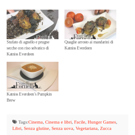
Stufato di agnello e prugne
Quaglie arrosto ai mandarini di
secche con riso selvatico di
Katniss Everdeen
Katniss Everdeen
Katniss Everdeen’s Pumpkin
Brew
Tags:
Cinema
,
Cinema e libri
,
Facile
,
Hunger Games
,
Libri
,
Senza glutine
,
Senza uova
,
Vegetariana
,
Zucca