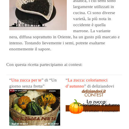
asiatica, i cui semi sono
largamente utilizzati in
cucina. Ci sono diverse
varietà, la più nota in
occidente è quella
marrone. La variante
nera, diffusa soprattutto in Oriente, ha un gusto più marcato e
intenso. Tostando lievemente i semi, potrete esaltarne
enormemente il sapore.
Con questa ricetta partecipiamo ai contest:
“
Una zucca per te
” di “Un
“
La zucca: coloriamoci
giorno senza fretta”
d’autunno
” di deliziandovi