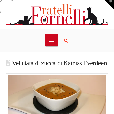
T
t
W
Navigation
Vellutata di zucca di Katniss Everdeen