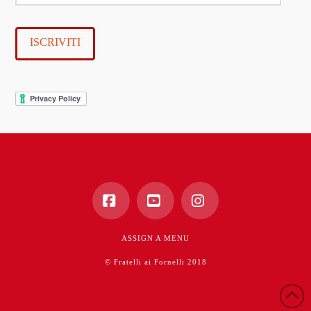
e-
mail
ISCRIVITI
Facebook
YouTube
Instagram
ASSIGN A MENU
© Fratelli ai Fornelli 2018