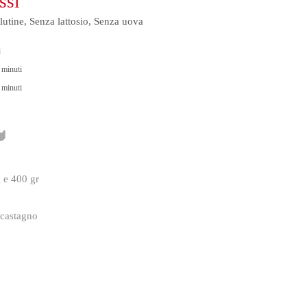
ssi
lutine, Senza lattosio, Senza uova
i
minuti
minuti
g e 400 gr
 castagno