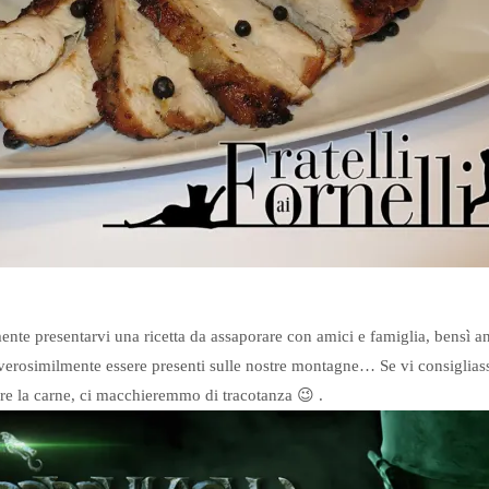
te presentarvi una ricetta da assaporare con amici e famiglia, bensì an
verosimilmente essere presenti sulle nostre montagne… Se vi consigliass
re la carne, ci macchieremmo di tracotanza 😉 .