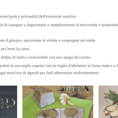
vostri petti e privandoli dell'eventuale ossicino.
le di castagno a bagnomaria o semplicemente al microonde e spalmatelo s
ate il ginepro, spezzettate le erbette e cospargete sul miele.
 per bene la carne.
 fettine di lardo e assicuratele con uno spago da cucina.
gottini in una teglia coperta con un foglio d'alluminio in forno statico a 
ni mezz'ora di rigirarli per farli abbronzare uniformemente.