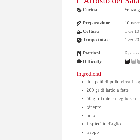
L'Arrosto dei Sala
Cucina
Senza g
Preparazione
10
minut
Cottura
1
10
ora
Tempo totale
1
20
ora
Porzioni
6
persone
Difficulty
Ingredienti
due petti di pollo
circa 1 k
200
gr
di lardo a fette
50
gr
di miele
meglio se di
ginepro
timo
1
spicchio
d'aglio
issopo