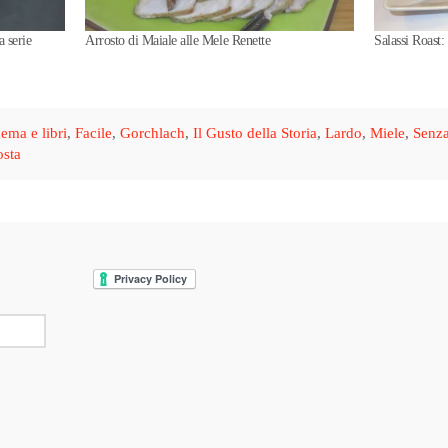
a serie
Arrosto di Maiale alle Mele Renette
Salassi Roast:
ema e libri
,
Facile
,
Gorchlach
,
Il Gusto della Storia
,
Lardo
,
Miele
,
Senza
osta