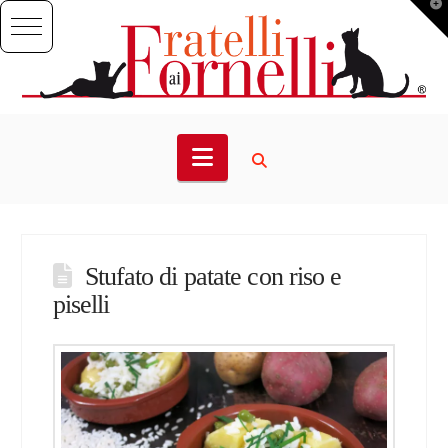
T
t
W
Navigation
Stufato di patate con riso e
piselli