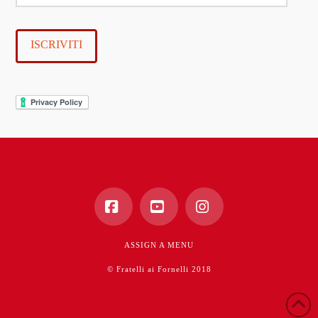
e-
mail
ISCRIVITI
Facebook
YouTube
Instagram
ASSIGN A MENU
© Fratelli ai Fornelli 2018