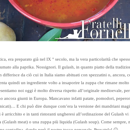
ica, era preparato già nel IX ° secolo, ma la vera particolarità che spesso
fumato alla paprika. Nossignori. Il gulash, in quanto piatto della tradiz
differisce da ciò cui in Italia siamo abituati con spezzatini o, ancora, 
enta quindi un ingrediente volto a insaporire la zuppa che rimane molt
resentiamo noi oggi è molto diversa rispetto all’originale medioevale, per
rano ancora giunti in Europa. Mancavano infatti patate, pomodori, peperon
micati)… E chi può dire dunque com’era la versione dei mandriani magiar
i è arricchito e in tanti ristoranti ungheresi all’ordinazione del Gulash vi
ia (Gulash meat) o una zuppa più liquida (Gulash soup). Come sempre, n
one contadina, dando però il nostro tocco personale. Provatela! 🙂