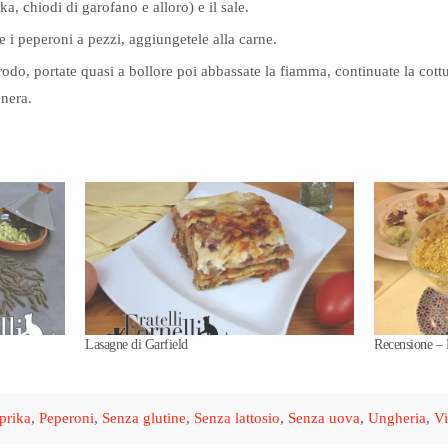
ka, chiodi di garofano e alloro) e il sale.
 e i peperoni a pezzi, aggiungetele alla carne.
brodo, portate quasi a bollore poi abbassate la fiamma, continuate la cott
nera.
Lasagne di Garfield
Recensione – 
prika
,
Peperoni
,
Senza glutine
,
Senza lattosio
,
Senza uova
,
Ungheria
,
Vi