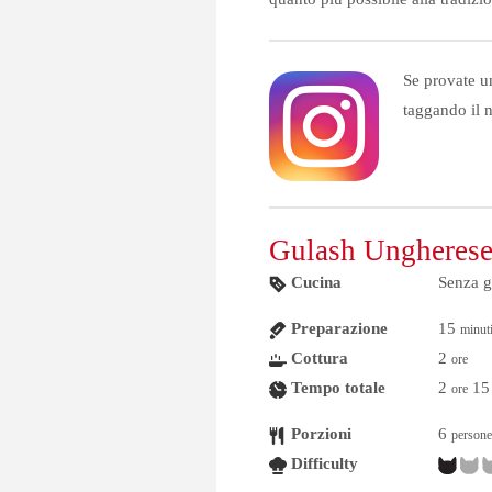
Se provate un
taggando il 
Gulash Ungheres
Cucina
Senza g
Preparazione
15
minut
Cottura
2
ore
Tempo totale
2
15
ore
Porzioni
6
persone
Difficulty