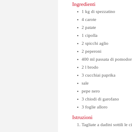
Ingredienti
1
kg
di spezzatino
4
carote
2
patate
1
cipolla
2
spicchi
aglio
2
peperoni
400
ml
passata di pomodor
2
l
brodo
3
cucchiai
paprika
sale
pepe nero
3
chiodi di garofano
3
foglie
alloro
Istruzioni
Tagliate a dadini sottili le c