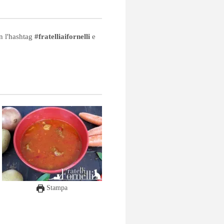
on l'hashtag
#fratelliaifornelli
e
Stampa