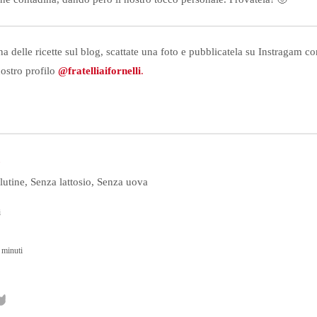
a delle ricette sul blog, scattate una foto e pubblicatela su Instragam c
nostro profilo
@fratelliaifornelli
.
e
lutine, Senza lattosio, Senza uova
i
minuti