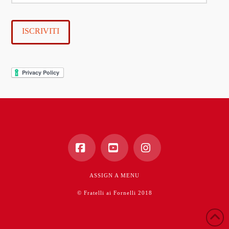
e-
mail
ISCRIVITI
Facebook
YouTube
Instagram
ASSIGN A MENU
© Fratelli ai Fornelli 2018